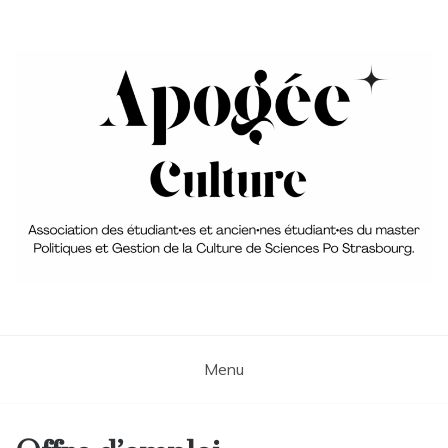
Skip
to
content
Association du Master 2 PGC
aPoGée Culture – Association
des étudiant·e·s et ancien·ne·s
Menu
élèves du master Politique et
Gestion de la Culture