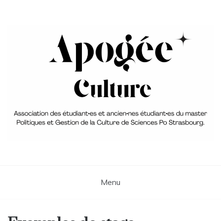
Skip
to
content
Association du Master 2 PGC
aPoGée Culture – Association
des étudiant·e·s et ancien·ne·s
Menu
élèves du master Politique et
Gestion de la Culture