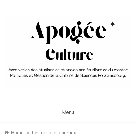
Skip
to
content
Association du Master 2 PGC
aPoGée Culture – Association
des étudiant·e·s et ancien·ne·s
Menu
élèves du master Politique et
Gestion de la Culture
Home
»
Les anciens bureaux