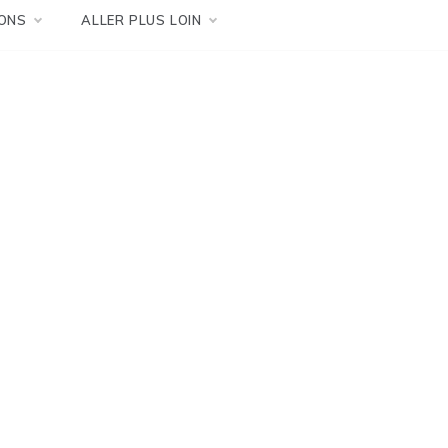
ONS
ALLER PLUS LOIN
e