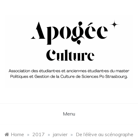
Skip
to
content
Association du Master 2 PGC
aPoGée Culture – Association
des étudiant·e·s et ancien·ne·s
Menu
élèves du master Politique et
Gestion de la Culture
Home
»
2017
»
janvier
»
De l’élève au scénographe