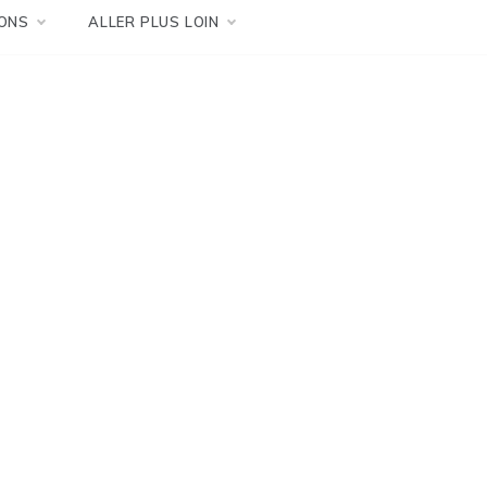
ONS
ALLER PLUS LOIN
e