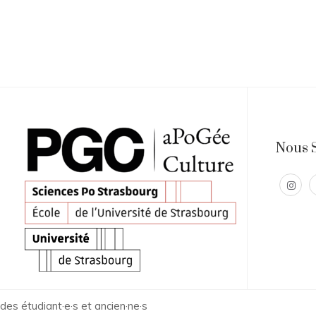
Nous 
es étudiant·e·s et ancien·ne·s