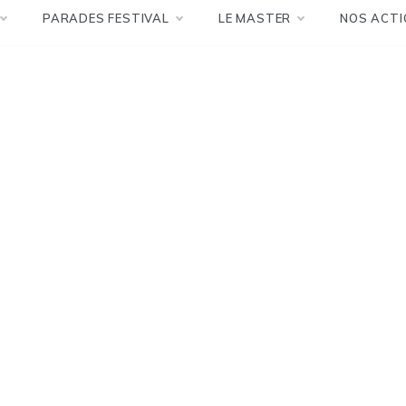
PARADES FESTIVAL
LE MASTER
NOS ACTI
Politique et Gestion de la Cultur