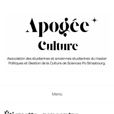
Skip
to
content
Association du Master 2 PGC
aPoGée Culture – Association
des étudiant·e·s et ancien·ne·s
Menu
élèves du master Politique et
Gestion de la Culture