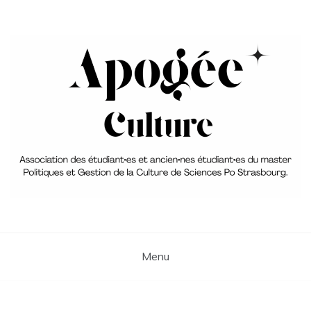
Skip
to
content
Association du Master 2 PGC
aPoGée Culture – Association
des étudiant·e·s et ancien·ne·s
Menu
élèves du master Politique et
Gestion de la Culture