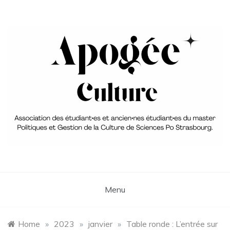
Skip
to
content
Association du Master 2 PGC
aPoGée Culture – Association
des étudiant·e·s et ancien·ne·s
Menu
élèves du master Politique et
Gestion de la Culture
Home
»
2023
»
janvier
»
Table ronde : L’entrée sur