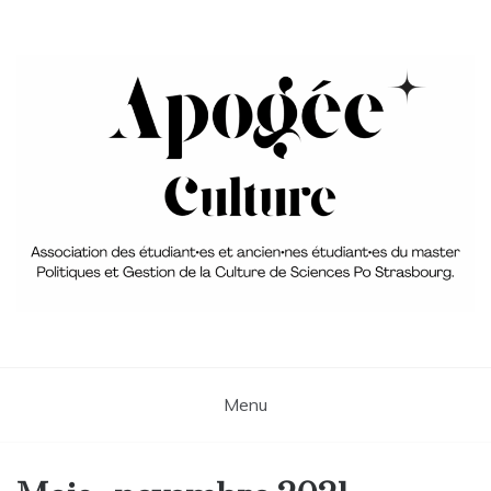
Skip
to
content
Association du Master 2 PGC
aPoGée Culture – Association
des étudiant·e·s et ancien·ne·s
Menu
élèves du master Politique et
Gestion de la Culture