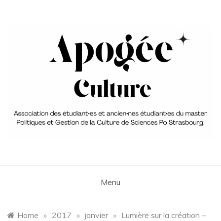
Skip
to
content
Association du Master 2 PGC
aPoGée Culture – Association
des étudiant·e·s et ancien·ne·s
Menu
élèves du master Politique et
Gestion de la Culture
Home
»
2017
»
janvier
»
Lumière sur la création –