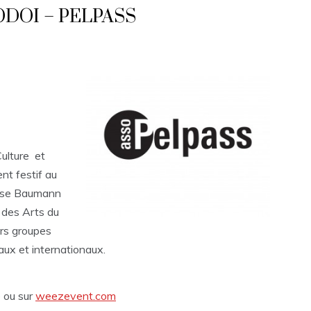
ODOI – PELPASS
ulture et
nt festif au
lise Baumann
 des Arts du
urs groupes
aux et internationaux.
e ou sur
weezevent.com