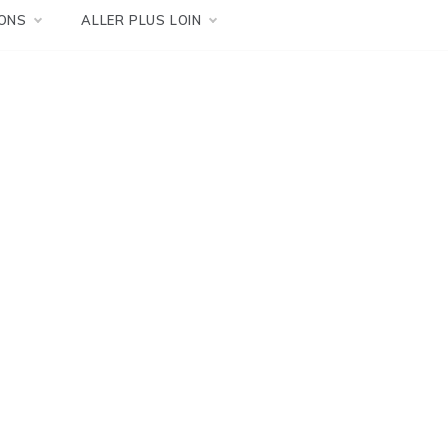
ONS
ALLER PLUS LOIN
e