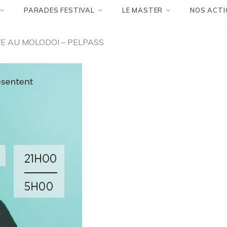
PARADES FESTIVAL
LE MASTER
NOS ACTI
Politique et Gestion de la Cultur
VE AU MOLODOI – PELPASS